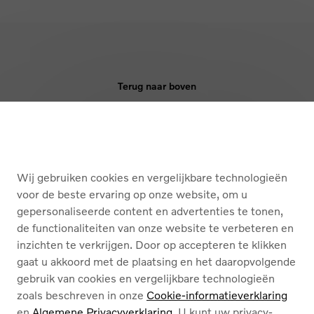
Terug naar boven
KOPEN
DIENSTEN
Wij gebruiken cookies en vergelijkbare technologieën
voor de beste ervaring op onze website, om u
OVER ONS
gepersonaliseerde content en advertenties te tonen,
de functionaliteiten van onze website te verbeteren en
inzichten te verkrijgen. Door op accepteren te klikken
Nederlands
Français
gaat u akkoord met de plaatsing en het daaropvolgende
gebruik van cookies en vergelijkbare technologieën
zoals beschreven in onze
Cookie-informatieverklaring
en
Algemene Privacyverklaring
. U kunt uw privacy-