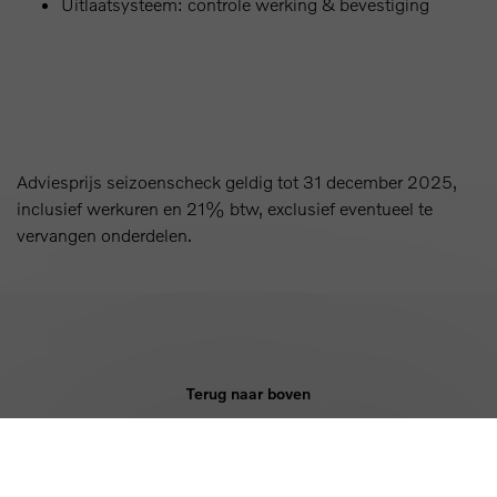
Uitlaatsysteem: controle werking & bevestiging
Adviesprijs seizoenscheck geldig tot 31 december 2025,
inclusief werkuren en 21% btw, exclusief eventueel te
vervangen onderdelen.
Terug naar boven
KOPEN