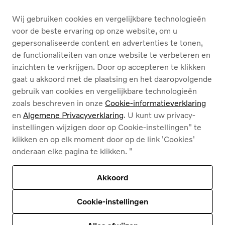
DIENSTEN
Wij gebruiken cookies en vergelijkbare technologieën
voor de beste ervaring op onze website, om u
OVER ONS
gepersonaliseerde content en advertenties te tonen,
de functionaliteiten van onze website te verbeteren en
inzichten te verkrijgen. Door op accepteren te klikken
Nederlands
Français
gaat u akkoord met de plaatsing en het daaropvolgende
gebruik van cookies en vergelijkbare technologieën
zoals beschreven in onze
Cookie-informatieverklaring
en
Algemene Privacyverklaring
. U kunt uw privacy-
instellingen wijzigen door op Cookie-instellingen" te
klikken en op elk moment door op de link 'Cookies'
Cookies
onderaan elke pagina te klikken. "
Privacybeleid
Juridische info
Contact
Akkoord
Deze site wordt beschermd door reCAPTCHA en
het privacybeleid van Google
en
Servicevoorwaarden zijn van toepassing
.
Cookie-instellingen
© 2026
Volvo Car Corporation (of zijn dochterondernemingen of licentiegevers).
© 2026
HyperCharge | Powered by
HyperPortal