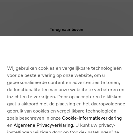
Terug naar boven
KOPEN
DIENSTEN
Wij gebruiken cookies en vergelijkbare technologieën
voor de beste ervaring op onze website, om u
OVER ONS
gepersonaliseerde content en advertenties te tonen,
de functionaliteiten van onze website te verbeteren en
inzichten te verkrijgen. Door op accepteren te klikken
Nederlands
Français
gaat u akkoord met de plaatsing en het daaropvolgende
gebruik van cookies en vergelijkbare technologieën
zoals beschreven in onze
Cookie-informatieverklaring
en
Algemene Privacyverklaring
. U kunt uw privacy-
instellingen wijzigen door op Cookie-instellingen" te