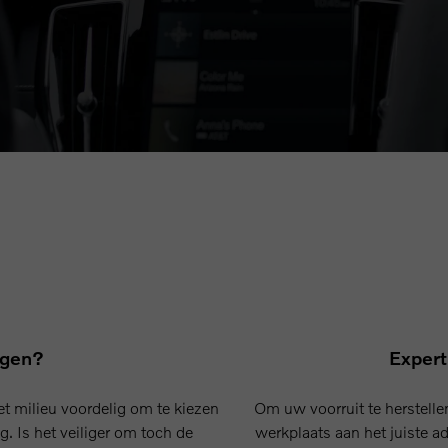
telling of vervanging van uw vooruit meestal
talen. Bent u niet verzekerd voor glasbreuk, dan
ruit.
ngen?
Expert
het milieu voordelig om te kiezen
Om uw voorruit te herstelle
g. Is het veiliger om toch de
werkplaats aan het juiste ad