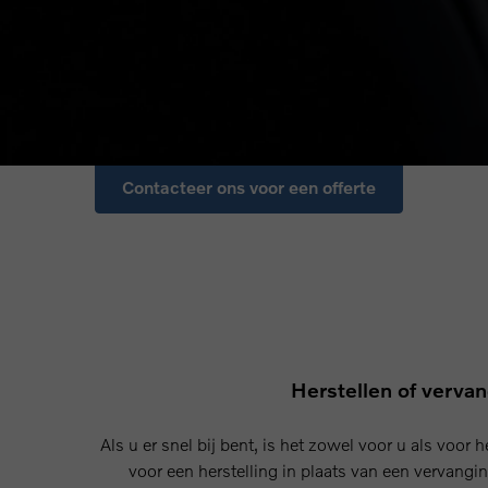
vervanging?
Als u verzekerd bent voor glasbreuk, dan is de hers
kosteloos of dient u enkel het franchisebedrag te be
zijn de kosten afhankelijk van de schade en het type 
Contacteer ons voor een offerte
Herstellen of verva
Als u er snel bij bent, is het zowel voor u als voor 
voor een herstelling in plaats van een vervangin