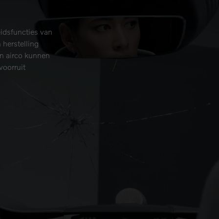
eidsfuncties van
herstelling
en airco kunnen
voorruit
lling of