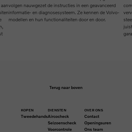
 aan
volgen nauwgezet de instructies in een geavanceerd
corr
uiten
informatie- en diagnosesysteem. Ze kennen de Volvo-
verv
e
modellen en hun functionaliteiten door en door.
stee
n,
juis
st
gar
Terug naar boven
KOPEN
DIENSTEN
OVER ONS
Tweedehands
Aircocheck
Contact
Seizoenscheck
Openingsuren
Voorcontrole
Ons team