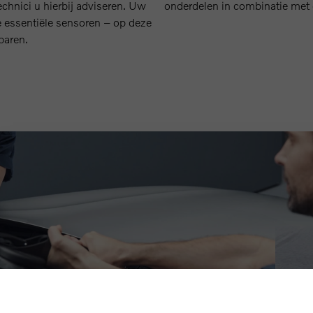
echnici u hierbij adviseren. Uw
onderdelen in combinatie met d
de essentiële sensoren – op deze
paren.