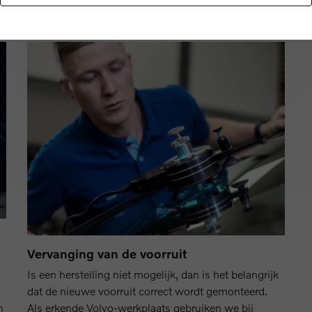
Vervanging van de voorruit
Is een herstelling niet mogelijk, dan is het belangrijk
dat de nieuwe voorruit correct wordt gemonteerd.
n
Als erkende Volvo-werkplaats gebruiken we bij